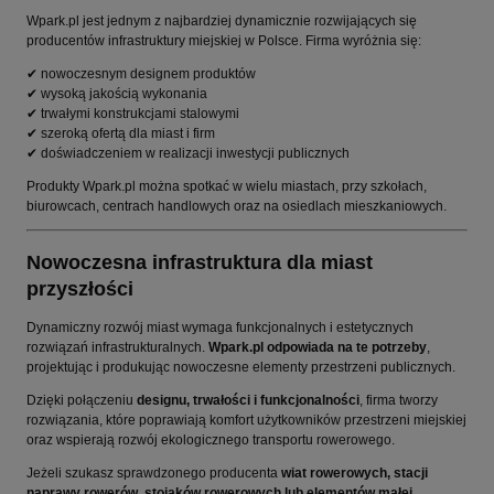
Wpark.pl jest jednym z najbardziej dynamicznie rozwijających się
producentów infrastruktury miejskiej w Polsce. Firma wyróżnia się:
✔ nowoczesnym designem produktów
✔ wysoką jakością wykonania
✔ trwałymi konstrukcjami stalowymi
✔ szeroką ofertą dla miast i firm
✔ doświadczeniem w realizacji inwestycji publicznych
Produkty Wpark.pl można spotkać w wielu miastach, przy szkołach,
biurowcach, centrach handlowych oraz na osiedlach mieszkaniowych.
Nowoczesna infrastruktura dla miast
przyszłości
Dynamiczny rozwój miast wymaga funkcjonalnych i estetycznych
rozwiązań infrastrukturalnych.
Wpark.pl odpowiada na te potrzeby
,
projektując i produkując nowoczesne elementy przestrzeni publicznych.
Dzięki połączeniu
designu, trwałości i funkcjonalności
, firma tworzy
rozwiązania, które poprawiają komfort użytkowników przestrzeni miejskiej
oraz wspierają rozwój ekologicznego transportu rowerowego.
Jeżeli szukasz sprawdzonego producenta
wiat rowerowych, stacji
naprawy rowerów, stojaków rowerowych lub elementów małej