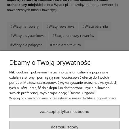
architektury miejskiej
, oferta Wpark.pl to rozwiązanie dopasowane do
nowoczesnych miast i inwestycji.
#Wiaty na rowery
#Wiaty rowerowe
#Wiata palarnia
#Wiaty przystankowe
#Stacje naprawy rowerów
#Wiaty dla palących
#Mała architektura
Komentarze do wpisu (0)
Dbamy o Twoją prywatność
Pliki cookies i pokrewne im technologie umożliwiają poprawne
Jak kupować
działanie strony i pomagają nam dostosować ofertę do Twoich
potrzeb. Możesz zaakceptować wykorzystanie przez nas wszystkich
tych plików i przejść do sklepu lub dostosować użycie plików do
Pomoc
swoich preferencji, wybierając opcję "Dostosuj zgody".
Więcej o plikach cookies przeczytasz w naszej Polityce prywatności.
Moje konto
zaakceptuj tylko niezbędne
Informacje
dostosuj zgody