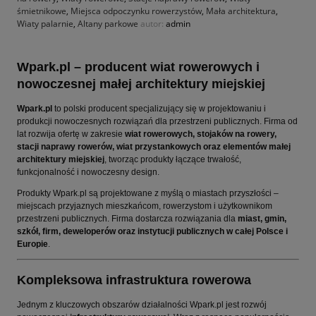
śmietnikowe
,
Miejsca odpoczynku rowerzystów
,
Mała architektura
,
Wiaty palarnie
,
Altany parkowe
autor:
admin
Wpark.pl – producent wiat rowerowych i
nowoczesnej małej architektury miejskiej
Wpark.pl
to polski producent specjalizujący się w projektowaniu i
produkcji nowoczesnych rozwiązań dla przestrzeni publicznych. Firma od
lat rozwija ofertę w zakresie
wiat rowerowych, stojaków na rowery,
stacji naprawy rowerów, wiat przystankowych oraz elementów małej
architektury miejskiej
, tworząc produkty łączące trwałość,
funkcjonalność i nowoczesny design.
Produkty Wpark.pl są projektowane z myślą o miastach przyszłości –
miejscach przyjaznych mieszkańcom, rowerzystom i użytkownikom
przestrzeni publicznych. Firma dostarcza rozwiązania dla
miast, gmin,
szkół, firm, deweloperów oraz instytucji publicznych w całej Polsce i
Europie
.
Kompleksowa infrastruktura rowerowa
Jednym z kluczowych obszarów działalności Wpark.pl jest rozwój