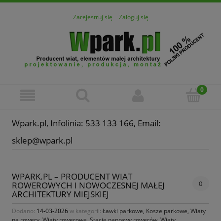
Zarejestruj się
Zaloguj się
Wpark.pl, Infolinia: 533 133 166, Email:
sklep@wpark.pl
WPARK.PL – PRODUCENT WIAT
0
ROWEROWYCH I NOWOCZESNEJ MAŁEJ
ARCHITEKTURY MIEJSKIEJ
Dodano:
14-03-2026
w kategorii:
Ławki parkowe
,
Kosze parkowe
,
Wiaty
na rowery
,
Wiaty rowerowe
,
Stacje naprawy rowerów
,
Wiaty