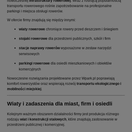
nowoczesnej
infrastruktury rowerowej
. Wraz z rosnącą popularnością
transportu rowerowego rośnie zapotrzebowanie na profesjonalne
parkingi i miejsca obsługi rowerów.
W ofercie firmy znajdują się między innymi:
wiaty rowerowe
chroniące rowery przed deszczem i śniegiem
stojaki rowerowe
dla przestrzeni publicznych, szkół i firm
stacje naprawy rowerów
wyposażone w zestaw narzędzi
serwisowych
parkingi rowerowe
dla osiedli mieszkaniowych i obiektów
komercyjnych
Nowoczesne rozwiązania projektowane przez Wpark.pl poprawiają
komfort rowerzystów oraz wspierają rozwój
transportu ekologicznego i
mobilności miejskiej
.
Wiaty i zadaszenia dla miast, firm i osiedli
Kolejnym ważnym obszarem działalności firmy jest produkcja różnego
rodzaju
wiat i konstrukcji stalowych
, które znajdują zastosowanie w
przestrzeni publicznej i komercyjnej.