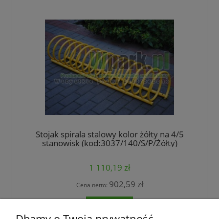
Stojak spirala stalowy kolor żółty na 4/5
stanowisk (kod:3037/140/S/P/Żółty)
1 110,19 zł
902,59 zł
Cena netto:
do koszyka
Dbamy o Twoją prywatność