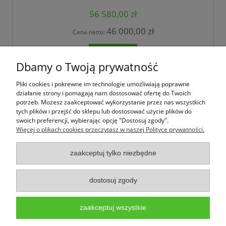
56 580,00 zł
46 000,00 zł
Cena netto:
do koszyka
Dbamy o Twoją prywatność
Pliki cookies i pokrewne im technologie umożliwiają poprawne
Jak kupować
działanie strony i pomagają nam dostosować ofertę do Twoich
potrzeb. Możesz zaakceptować wykorzystanie przez nas wszystkich
tych plików i przejść do sklepu lub dostosować użycie plików do
Pomoc
swoich preferencji, wybierając opcję "Dostosuj zgody".
Więcej o plikach cookies przeczytasz w naszej Polityce prywatności.
Moje konto
zaakceptuj tylko niezbędne
Informacje
dostosuj zgody
Wpark.pl to marka należąca do firmy PALEPA design,
infolinia: 533-133-
353,
www.wpark.pl,
e-mail:sklep@wpark.pl
Użytkowanie sklepu oznacza zgodę na wykorzystywanie plików cookies. Szczegółowe
zaakceptuj wszystkie
informacje w
Polityce prywatności - pliki cookies