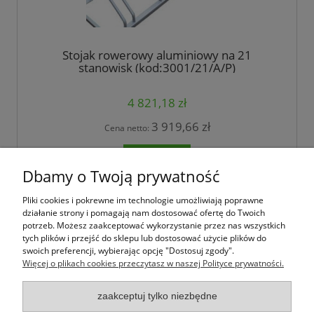
Stojak rowerowy aluminiowy na 21
stanowisk (kod:3001/21/A/P)
4 821,18 zł
3 919,66 zł
Cena netto:
do koszyka
Dbamy o Twoją prywatność
Pliki cookies i pokrewne im technologie umożliwiają poprawne
Jak kupować
działanie strony i pomagają nam dostosować ofertę do Twoich
potrzeb. Możesz zaakceptować wykorzystanie przez nas wszystkich
tych plików i przejść do sklepu lub dostosować użycie plików do
Pomoc
swoich preferencji, wybierając opcję "Dostosuj zgody".
Więcej o plikach cookies przeczytasz w naszej Polityce prywatności.
Moje konto
zaakceptuj tylko niezbędne
Informacje