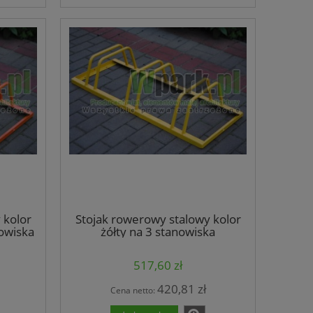
 kolor
Stojak rowerowy stalowy kolor
owiska
żółty na 3 stanowiska
ńczowy)
(kod:3027/3/S/P/Żółty)
517,60 zł
420,81 zł
Cena netto: