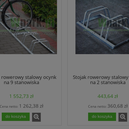
k rowerowy stalowy ocynk
Stojak rowerowy stalowy
na 9 stanowiska
na 2 stanowiska
(kod:3027/9/S/P)
(kod:3027/2/S/P)
1 552,73 zł
443,64 zł
1 262,38 zł
360,68 zł
Cena netto:
Cena netto:
do koszyka
do koszyka