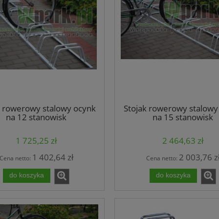
k rowerowy stalowy ocynk
Stojak rowerowy stalowy
na 12 stanowisk
na 15 stanowisk
(kod:3027/12/S/P)
(kod:3027/15/S/P)
1 725,25 zł
2 464,63 zł
1 402,64 zł
2 003,76 z
Cena netto:
Cena netto:
do koszyka
do koszyka