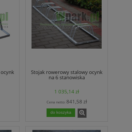
 ocynk
Stojak rowerowy stalowy ocynk
na 6 stanowiska
(kod:3027/6/S/P)
1 035,14 zł
841,58 zł
Cena netto:
do koszyka