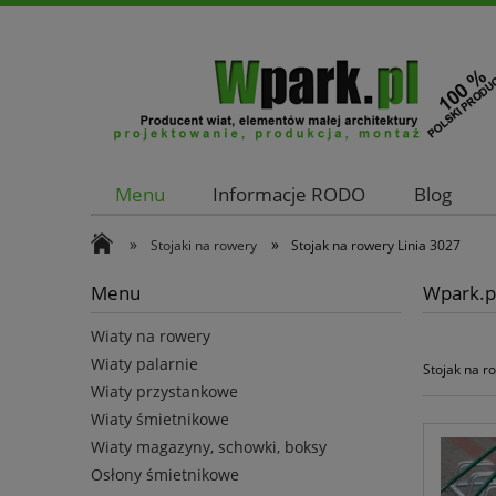
Menu
Informacje RODO
Blog
Kontakt
»
»
Stojaki na rowery
Stojak na rowery Linia 3027
Menu
Wpark.pl
Wiaty na rowery
Wiaty palarnie
Stojak na r
Wiaty przystankowe
Wiaty śmietnikowe
Wiaty magazyny, schowki, boksy
Osłony śmietnikowe