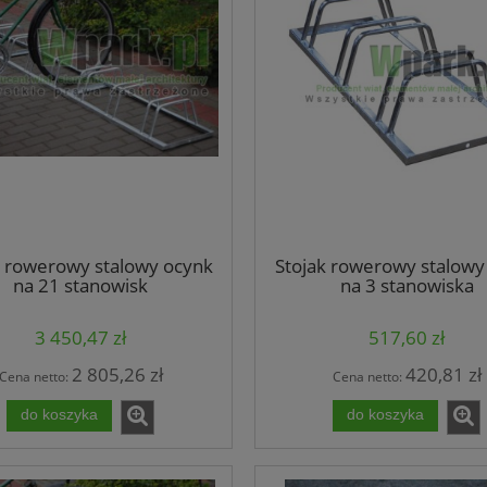
k rowerowy stalowy ocynk
Stojak rowerowy stalowy
na 21 stanowisk
na 3 stanowiska
(kod:3027/21/S/P)
(kod:3027/3/S/P)
3 450,47 zł
517,60 zł
2 805,26 zł
420,81 zł
Cena netto:
Cena netto:
do koszyka
do koszyka