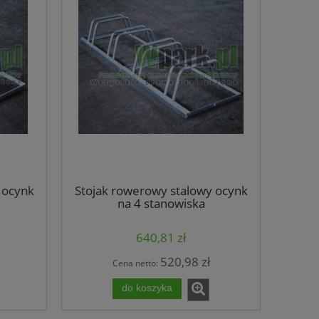
 ocynk
Stojak rowerowy stalowy ocynk
na 4 stanowiska
(kod:3027/4/S/P)
640,81 zł
520,98 zł
Cena netto:
do koszyka