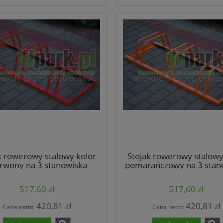
k rowerowy stalowy kolor
Stojak rowerowy stalowy
rwony na 3 stanowiska
pomarańczowy na 3 stan
d:3027/3/S/P/Czerwony)
(kod:3027/3/S/P/Pomara
517,60 zł
517,60 zł
420,81 zł
420,81 zł
Cena netto:
Cena netto: