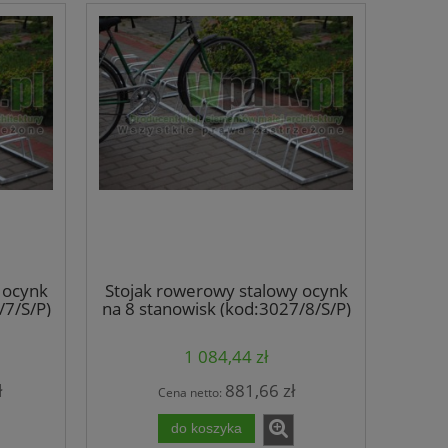
 ocynk
Stojak rowerowy stalowy ocynk
/7/S/P)
na 8 stanowisk (kod:3027/8/S/P)
1 084,44 zł
ł
881,66 zł
Cena netto:
do koszyka