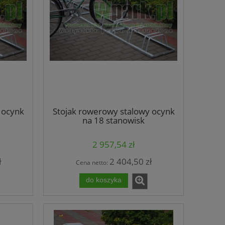
 ocynk
Stojak rowerowy stalowy ocynk
na 18 stanowisk
(kod:3027/18/S/P)
2 957,54 zł
ł
2 404,50 zł
Cena netto:
do koszyka