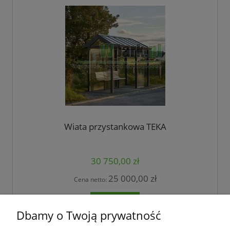
Wiata przystankowa TEKA
30 750,00 zł
25 000,00 zł
Cena netto:
do koszyka
Dbamy o Twoją prywatność