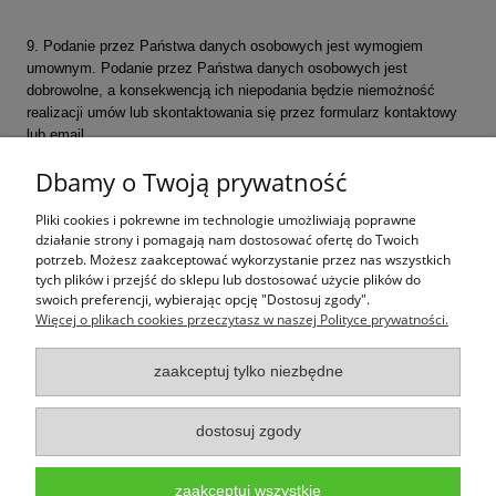
9. Podanie przez Państwa danych osobowych jest wymogiem
umownym. Podanie przez Państwa danych osobowych jest
dobrowolne, a konsekwencją ich niepodania będzie niemożność
realizacji umów lub skontaktowania się przez formularz kontaktowy
lub email
Dbamy o Twoją prywatność
Pliki cookies i pokrewne im technologie umożliwiają poprawne
Jak kupować
działanie strony i pomagają nam dostosować ofertę do Twoich
potrzeb. Możesz zaakceptować wykorzystanie przez nas wszystkich
tych plików i przejść do sklepu lub dostosować użycie plików do
Pomoc
swoich preferencji, wybierając opcję "Dostosuj zgody".
Więcej o plikach cookies przeczytasz w naszej Polityce prywatności.
Moje konto
zaakceptuj tylko niezbędne
Informacje
dostosuj zgody
Wpark.pl to marka należąca do firmy PALEPA design,
infolinia: 533-133-
353,
www.wpark.pl,
e-mail:sklep@wpark.pl
Użytkowanie sklepu oznacza zgodę na wykorzystywanie plików cookies. Szczegółowe
zaakceptuj wszystkie