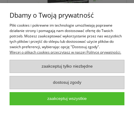
Dbamy o Twoją prywatność
Pliki cookies i pokrewne im technologie umożliwiają poprawne
działanie strony i pomagają nam dostosować ofertę do Twoich
potrzeb. Możesz zaakceptować wykorzystanie przez nas wszystkich
Ściana wypełnienie kasetony AluPALEPA
tych plików i przejść do sklepu lub dostosować użycie plików do
swoich preferencji, wybierając opcję "Dostosuj zgody".
Więcej o plikach cookies przeczytasz w naszej Polityce prywatności.
3 051,54 zł
zaakceptuj tylko niezbędne
2 480,93 zł
Cena netto:
dostosuj zgody
do koszyka
zaakceptuj wszystkie
Konstrukcja aluminium - gwarancja 5 lat