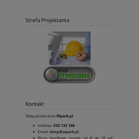
Strefa Projektanta
Kontakt
Sklep producenta
Wpark.pl
Infolinia:
533 133 166
Email:
sklep@wpark.pl
Biuro handlowe czynne od 8 do 16 od