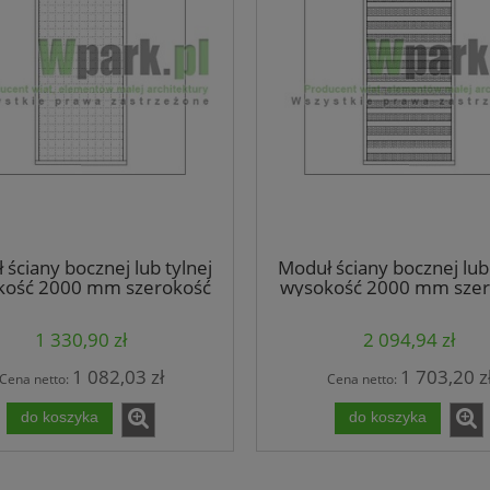
 ściany bocznej lub tylnej
Moduł ściany bocznej lub 
kość 2000 mm szerokość
wysokość 2000 mm szer
 mm wypełnienie siatka
1000 mm wypełnienie 
metalowa
iglaste
1 330,90 zł
2 094,94 zł
1 082,03 zł
1 703,20 z
Cena netto:
Cena netto:
do koszyka
do koszyka