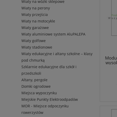
Wiaty na wózki sklepowe
Wiaty na perony
Wiaty przejścia
Wiaty na motocykle
Wiaty garażowe
Wiaty aluminiowe system AluPALEPA
Wiaty golfowe
Wiaty stadionowe
Wiaty edukacyjne i altany szkolne – klasy
Moduł
pod chmurką
wyso
1
Szklarnie edukacyjne dla szkół i
p
przedszkoli
Altany, pergole
Domki ogrodowe
Miejsca wypoczynku
Miejskie Punkty Elektroodpadów
MOR - Miejsce odpoczynku
rowerzystów