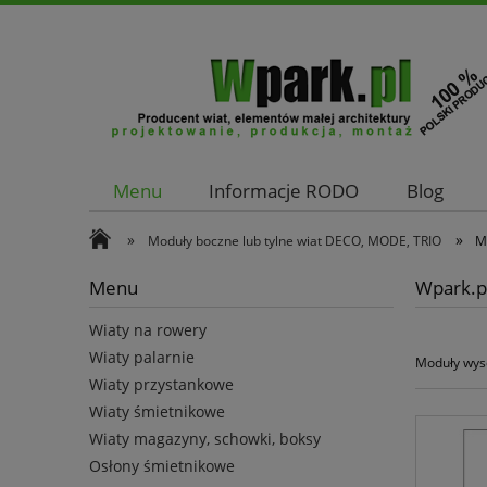
Menu
Informacje RODO
Blog
Kontakt
»
»
Moduły boczne lub tylne wiat DECO, MODE, TRIO
M
Menu
Wpark.pl
Wiaty na rowery
Wiaty palarnie
Moduły wys
Wiaty przystankowe
Wiaty śmietnikowe
Wiaty magazyny, schowki, boksy
Osłony śmietnikowe