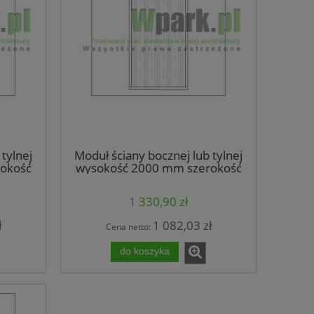
tylnej
Moduł ściany bocznej lub tylnej
okość
wysokość 2000 mm szerokość
ie
1000 mm wypełnienie blacha
falista
1 330,90 zł
ł
1 082,03 zł
Cena netto:
do koszyka