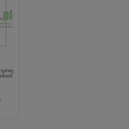
tylnej
okość
deski
ł