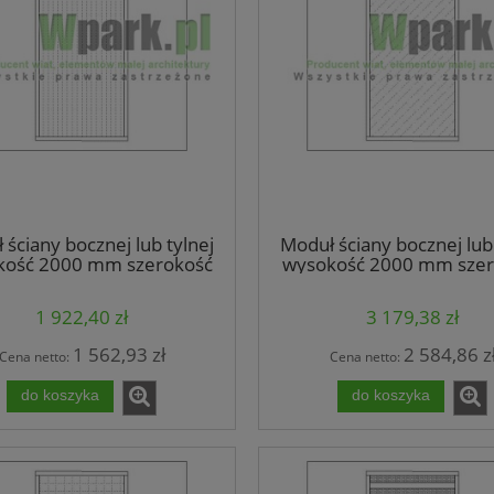
 ściany bocznej lub tylnej
Moduł ściany bocznej lub 
kość 2000 mm szerokość
wysokość 2000 mm szer
000 mm wypełnienie
1000 mm wypełnien
oliwęglan komorowy
poliwęglan lity
1 922,40 zł
3 179,38 zł
1 562,93 zł
2 584,86 z
Cena netto:
Cena netto:
do koszyka
do koszyka