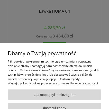
Ławka HUMA 04
4 286,30 zł
3 484,80 zł
Cena netto:
do koszyka
Dbamy o Twoją prywatność
Pliki cookies i pokrewne im technologie umożliwiają poprawne
Jak kupować
działanie strony i pomagają nam dostosować ofertę do Twoich
potrzeb. Możesz zaakceptować wykorzystanie przez nas wszystkich
tych plików i przejść do sklepu lub dostosować użycie plików do
Pomoc
swoich preferencji, wybierając opcję "Dostosuj zgody".
Więcej o plikach cookies przeczytasz w naszej Polityce prywatności.
Moje konto
zaakceptuj tylko niezbędne
Informacje
dostosuj zgody