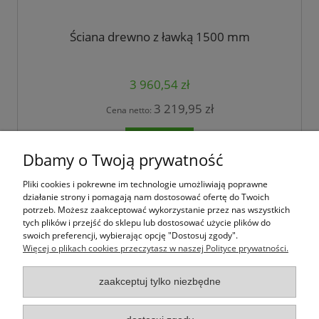
Ściana drewno z ławką 1500 mm
3 960,54 zł
3 219,95 zł
Cena netto:
do koszyka
Dbamy o Twoją prywatność
Pliki cookies i pokrewne im technologie umożliwiają poprawne
Jak kupować
działanie strony i pomagają nam dostosować ofertę do Twoich
potrzeb. Możesz zaakceptować wykorzystanie przez nas wszystkich
tych plików i przejść do sklepu lub dostosować użycie plików do
Pomoc
swoich preferencji, wybierając opcję "Dostosuj zgody".
Więcej o plikach cookies przeczytasz w naszej Polityce prywatności.
Moje konto
zaakceptuj tylko niezbędne
Informacje