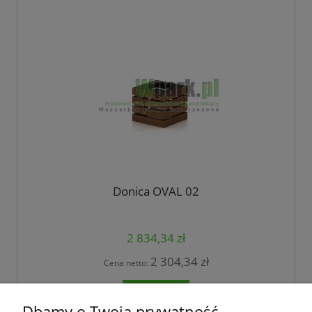
Donica OVAL 02
2 834,34 zł
2 304,34 zł
Cena netto:
do koszyka
Dbamy o Twoją prywatność