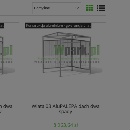
lat
Konstrukcja aluminium - gwarancja 5 lat
h dwa
Wiata 03 AluPALEPA dach dwa
w
spady
8 963,64 zł