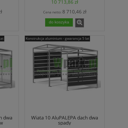
10 713,86 zł
ł
8 710,46 zł
Cena netto:
do koszyka
lat
Konstrukcja aluminium - gwarancja 5 lat
h dwa
Wiata 10 AluPALEPA dach dwa
ów
spady