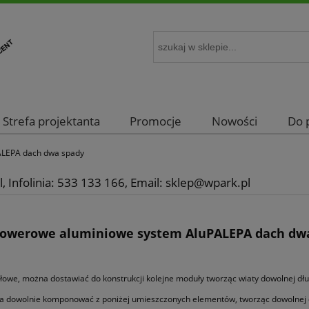
Strefa projektanta
Promocje
Nowości
Do 
ALEPA dach dwa spady
, Infolinia: 533 133 166, Email: sklep@wpark.pl
rowerowe aluminiowe system AluPALEPA dach dw
owe, można dostawiać do konstrukcji kolejne moduły tworząc wiaty dowolnej d
 dowolnie komponować z poniżej umieszczonych elementów, tworząc dowolnej dłu