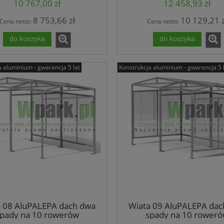
10 767,00 zł
12 458,93 zł
8 753,66 zł
10 129,21 z
Cena netto:
Cena netto:
do koszyka
do koszyka
a aluminium - gwarancja 5 lat
Konstrukcja aluminium - gwarancja 5 
a 08 AluPALEPA dach dwa
Wiata 09 AluPALEPA dac
pady na 10 rowerów
spady na 10 rower