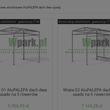
rowe aluminiowe AluPALEPA dach dwa spady
a aluminium - gwarancja 5 lat
Konstrukcja aluminium - gwarancja 5 
a 01 AluPALEPA dach dwa
Wiata 02 AluPALEPA dac
spady na 5 rowerów
spady na 5 roweró
5 356,93 zł
7 160,28 zł