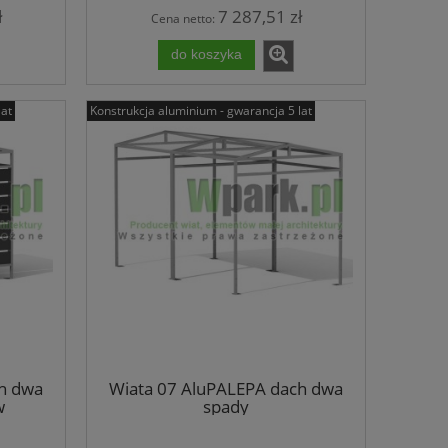
ł
7 287,51 zł
Cena netto:
do koszyka
lat
Konstrukcja aluminium - gwarancja 5 lat
h dwa
Wiata 07 AluPALEPA dach dwa
w
spady