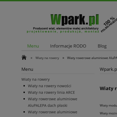
Menu
Informacje RODO
Blog
Kontakt
»
»
Wiaty na rowery
Wiaty rowerowe aluminiowe AluP
Menu
Wpark.pl
Wiaty na rowery
Wiaty na rowery nowości
Wiaty 
Wiaty na rowery linia ARCE
Wiaty rowerowe aluminiowe
AluPALEPA dach płaski
Wiaty moduł
Wiaty rowerowe aluminiowe
Wiaty można