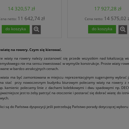
14 320,57 zł
17 927,28 zł
11 642,74 zł
14 575,02 z
ena netto:
Cena netto:
do koszyka
do koszyka
 wiatę na rowery. Czym się kierować.
ze wiaty na rowery należy zastanowić się przede wszystkim nad lokalizacją w
emysłowego nie ma sensu inwestować w wymyśle konstrukcje. Proste wiaty rowerow
awane w bardzo atrakcyjnych cenach.
k wiata ma być zamontowana w miejscu reprezentacyjnym sugerujemy wybrać jak
a stać przy nowoczesnym budynku biurowym polecamy wiaty na rowery z now
. kamienic polecamy linie z dachami kolebkowymi i dwu spadowymi np. DECO, ST
jważniejsze jest to żeby patrzyć na otoczenie i postarać się dobrać wiatę do istni
owych.
ekci są do Państwa dyspozycji jeśli potrzebują Państwo porady dotyczącej wyboru