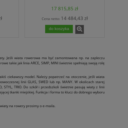
17 815,85 zł
ł
14 484,43 zł
Cena netto:
do koszyka
iaty. Jeśli wiata rowerowa ma być zamontowana np. na zapleczu
e takie jak linia ARCE, SIMP, MINI świetnie spełniają swoją rolę
iś ciekawszy model. Należy popatrzeć na otoczenie, jeśli wiata
oczesnej linii GLAS, SWED lub np. MANY. W okolicach starej
YL, TRIO. Do szkół i przedszkoli świetnie pasują wiaty z linii
ejącej tkanki miejskiej. Funkcja i forma to klucz do dobrego wyboru
 wiaty na rowery prosimy o e-maila.