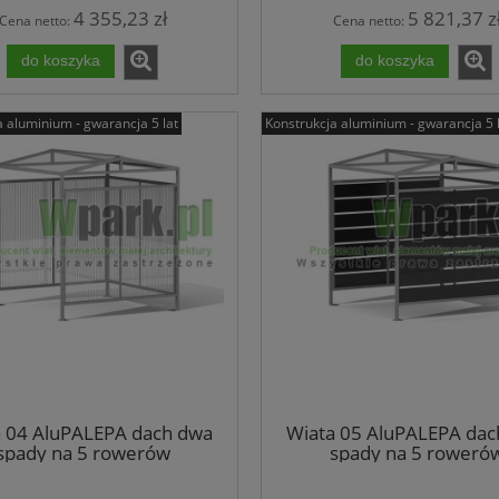
4 355,23 zł
5 821,37 z
Cena netto:
Cena netto:
do koszyka
do koszyka
a aluminium - gwarancja 5 lat
Konstrukcja aluminium - gwarancja 5 
a 04 AluPALEPA dach dwa
Wiata 05 AluPALEPA dac
spady na 5 rowerów
spady na 5 roweró