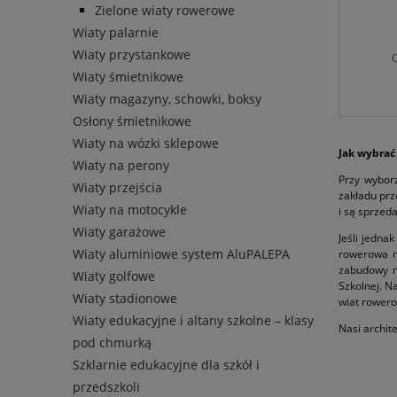
Zielone wiaty rowerowe
Wiaty palarnie
Wiaty przystankowe
C
Wiaty śmietnikowe
Wiaty magazyny, schowki, boksy
Osłony śmietnikowe
Wiaty na wózki sklepowe
Jak wybrać
Wiaty na perony
Przy wybor
Wiaty przejścia
zakładu prz
Wiaty na motocykle
i są sprzed
Wiaty garażowe
Jeśli jedna
Wiaty aluminiowe system AluPALEPA
rowerowa m
zabudowy np
Wiaty golfowe
Szkolnej. Na
Wiaty stadionowe
wiat rower
Wiaty edukacyjne i altany szkolne – klasy
Nasi archit
pod chmurką
Szklarnie edukacyjne dla szkół i
przedszkoli