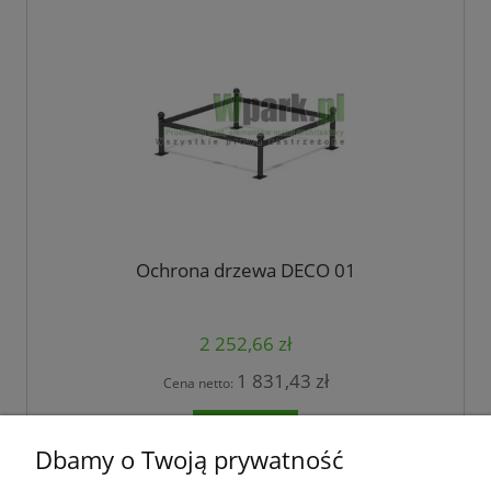
Ochrona drzewa DECO 01
2 252,66 zł
1 831,43 zł
Cena netto:
do koszyka
Dbamy o Twoją prywatność