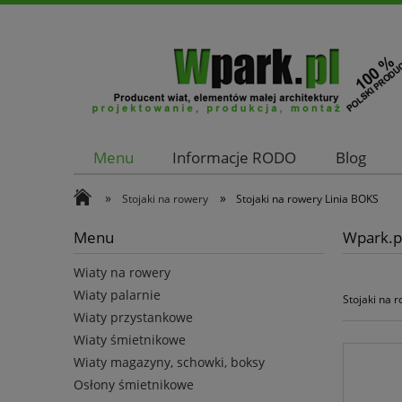
Menu
Informacje RODO
Blog
Kontakt
»
»
Stojaki na rowery
Stojaki na rowery Linia BOKS
Menu
Wpark.pl
Wiaty na rowery
Wiaty palarnie
Stojaki na 
Wiaty przystankowe
Wiaty śmietnikowe
Wiaty magazyny, schowki, boksy
Osłony śmietnikowe