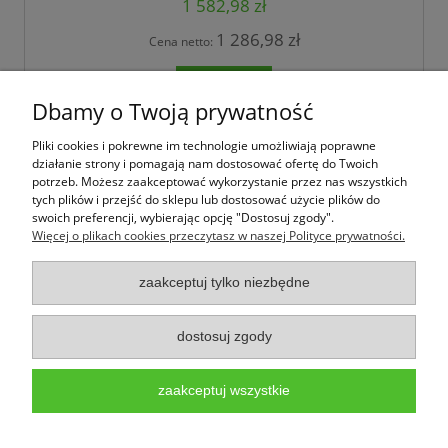
1 582,98 zł
1 286,98 zł
Cena netto:
do koszyka
Dbamy o Twoją prywatność
Pliki cookies i pokrewne im technologie umożliwiają poprawne
Jak kupować
działanie strony i pomagają nam dostosować ofertę do Twoich
potrzeb. Możesz zaakceptować wykorzystanie przez nas wszystkich
tych plików i przejść do sklepu lub dostosować użycie plików do
Pomoc
swoich preferencji, wybierając opcję "Dostosuj zgody".
Więcej o plikach cookies przeczytasz w naszej Polityce prywatności.
Moje konto
zaakceptuj tylko niezbędne
Informacje
dostosuj zgody
Wpark.pl to marka należąca do firmy PALEPA design,
infolinia: 533-133-
353,
www.wpark.pl,
e-mail:sklep@wpark.pl
Użytkowanie sklepu oznacza zgodę na wykorzystywanie plików cookies. Szczegółowe
zaakceptuj wszystkie
informacje w
Polityce prywatności - pliki cookies