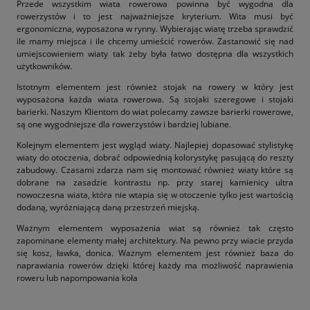
Przede wszystkim wiata rowerowa powinna być wygodna dla
rowerzystów i to jest najważniejsze kryterium. Wita musi być
ergonomiczna, wyposażona w rynny. Wybierając wiatę trzeba sprawdzić
ile mamy miejsca i ile chcemy umieścić rowerów. Zastanowić się nad
umiejscowieniem wiaty tak żeby była łatwo dostępna dla wszystkich
użytkowników.
Istotnym elementem jest również stojak na rowery w który jest
wyposażona każda wiata rowerowa. Są stojaki szeregowe i stojaki
barierki. Naszym Klientom do wiat polecamy zawsze barierki rowerowe,
są one wygodniejsze dla rowerzystów i bardziej lubiane.
Kolejnym elementem jest wygląd wiaty. Najlepiej dopasować stylistykę
wiaty do otoczenia, dobrać odpowiednią kolorystykę pasującą do reszty
zabudowy. Czasami zdarza nam się montować również wiaty które są
dobrane na zasadzie kontrastu np. przy starej kamienicy ultra
nowoczesna wiata, która nie wtapia się w otoczenie tylko jest wartością
dodaną, wyróżniającą daną przestrzeń miejską.
Ważnym elementem wyposażenia wiat są również tak często
zapominane elementy małej architektury. Na pewno przy wiacie przyda
się kosz, ławka, donica. Ważnym elementem jest również baza do
naprawiania rowerów dzięki której każdy ma możliwość naprawienia
roweru lub napompowania koła