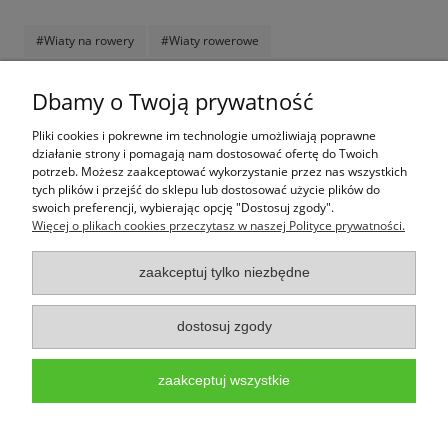
#Wiaty na rowery
#Wiaty rowerowe
Komentarze do wpisu (0)
Dbamy o Twoją prywatność
Pliki cookies i pokrewne im technologie umożliwiają poprawne
Jak kupować
działanie strony i pomagają nam dostosować ofertę do Twoich
potrzeb. Możesz zaakceptować wykorzystanie przez nas wszystkich
tych plików i przejść do sklepu lub dostosować użycie plików do
Pomoc
swoich preferencji, wybierając opcję "Dostosuj zgody".
Więcej o plikach cookies przeczytasz w naszej Polityce prywatności.
Moje konto
zaakceptuj tylko niezbędne
Informacje
dostosuj zgody
Wpark.pl to marka należąca do firmy PALEPA design,
infolinia: 533-133-
353,
www.wpark.pl,
e-mail:sklep@wpark.pl
Użytkowanie sklepu oznacza zgodę na wykorzystywanie plików cookies. Szczegółowe
zaakceptuj wszystkie
informacje w
Polityce prywatności - pliki cookies