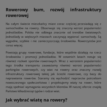
Rowerowy bum, rozwój infrastruktury
rowerowej
Na całym świecie mieszkańcy miast coraz częściej przesiadają się z
samochodów na rowery. Obserwuje się znaczny wzrost popularności
jednośladów. Polska nie odbiega znacznie od trendów światowych.
Jednoślady w większych miastach zaczynają wypierać samochody. Są
wygodne, szybkie i nie zanieczyszczają środowiska. Rowerzystów jest
coraz więcej.
Powstają grupy rowerowe, fundacje, które wspólnie działają na rzecz
środowiska i promocji jednośladów. W ostatnich latach notuje się
również rozkwit sportów rowerowych. Wraz z wzrostem popularności
tego środka transportu zauważamy również wzrost popularności
parkingów rowerowych, czy wiat na rowery oraz znaczny rozwój
infrastruktury rowerowej takiej jak ścieżki rowerowe, czy bazy do
naprawiania rowerów. Staramy się wychodzić naprzeciw potrzebom
nowoczesnego społeczeństwa i projektujemy wiaty na rower, które
mają spełniać wymagania wszystkich klientów. W naszej ofercie znajdą
Państwo kilkadziesiąt typów i rodzai wiat.
Jak wybrać wiatę na rowery?