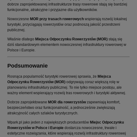
dobrze zaprojektowanej infrastrukturze trasy rowerowe stają się bardziej
funkcjonalne, atrakcyjne i przyjazne dla użytkowników.
Nowoczesne
MOR przy trasach rowerowych
wspierają rozwój lokalnej
turystyki, przyciągają rowerzystów oraz podnoszą jakość przestrzeni
publicznej.
Właśnie dlatego
Miejsca Odpoczynku Rowerzystów (MOR)
stają się
dziś standardowym elementem nowoczesnej infrastruktury rowerowej w
Polsce i Europie.
Podsumowanie
Rosnąca popularność turystyki rowerowej sprawia, że
Miejsca
Odpoczynku Rowerzystów (MOR)
odgrywają coraz większą rolę w
planowaniu infrastruktury publicznej. To nie tylko miejsce postoju, ale
ważny element wspierający rozwój tras rowerowych i turystyki aktywnej.
Dobrze zaprojektowane
MOR dla rowerzystów
zapewniają komfort,
bezpieczeństwo oraz funkcjonalność, a jednocześnie zwiększają
atrakcyjność całych szlaków turystycznych.
Wpark.pl jako jeden z największych producentów
Miejsc Odpoczynku
Rowerzystów w Polsce i Europie
dostarcza nowoczesne, trwałe i
estetyczne rozwiązania, które wspierają rozwój infrastruktury rowerowej