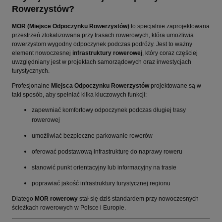
Rowerzystów?
MOR (Miejsce Odpoczynku Rowerzystów)
to specjalnie zaprojektowana
przestrzeń zlokalizowana przy trasach rowerowych, która umożliwia
rowerzystom wygodny odpoczynek podczas podróży. Jest to ważny
element nowoczesnej
infrastruktury rowerowej
, który coraz częściej
uwzględniany jest w projektach samorządowych oraz inwestycjach
turystycznych.
Profesjonalne
Miejsca Odpoczynku Rowerzystów
projektowane są w
taki sposób, aby spełniać kilka kluczowych funkcji:
zapewniać komfortowy odpoczynek podczas długiej trasy
rowerowej
umożliwiać bezpieczne parkowanie rowerów
oferować podstawową infrastrukturę do naprawy roweru
stanowić punkt orientacyjny lub informacyjny na trasie
poprawiać jakość infrastruktury turystycznej regionu
Dlatego
MOR rowerowy
stał się dziś standardem przy nowoczesnych
ścieżkach rowerowych w Polsce i Europie.