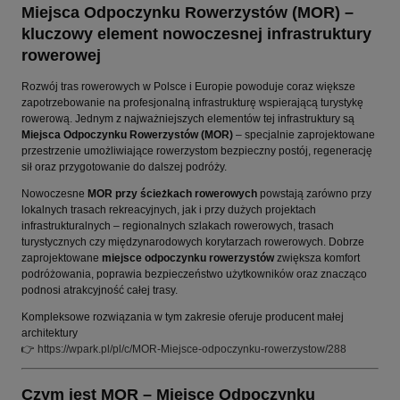
Miejsca Odpoczynku Rowerzystów (MOR) –
kluczowy element nowoczesnej infrastruktury
rowerowej
Rozwój tras rowerowych w Polsce i Europie powoduje coraz większe
zapotrzebowanie na profesjonalną infrastrukturę wspierającą turystykę
rowerową. Jednym z najważniejszych elementów tej infrastruktury są
Miejsca Odpoczynku Rowerzystów (MOR)
– specjalnie zaprojektowane
przestrzenie umożliwiające rowerzystom bezpieczny postój, regenerację
sił oraz przygotowanie do dalszej podróży.
Nowoczesne
MOR przy ścieżkach rowerowych
powstają zarówno przy
lokalnych trasach rekreacyjnych, jak i przy dużych projektach
infrastrukturalnych – regionalnych szlakach rowerowych, trasach
turystycznych czy międzynarodowych korytarzach rowerowych. Dobrze
zaprojektowane
miejsce odpoczynku rowerzystów
zwiększa komfort
podróżowania, poprawia bezpieczeństwo użytkowników oraz znacząco
podnosi atrakcyjność całej trasy.
Kompleksowe rozwiązania w tym zakresie oferuje producent małej
architektury
👉
https://wpark.pl/pl/c/MOR-Miejsce-odpoczynku-rowerzystow/288
Czym jest MOR – Miejsce Odpoczynku