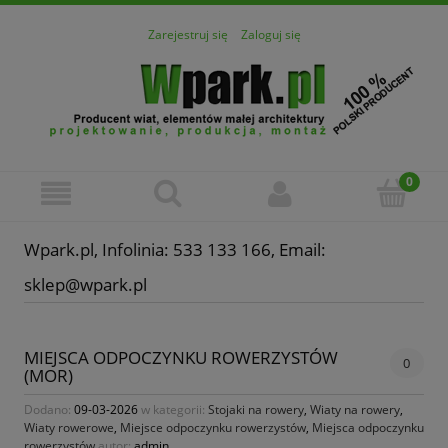
Zarejestruj się
Zaloguj się
Wpark.pl, Infolinia: 533 133 166, Email:
sklep@wpark.pl
MIEJSCA ODPOCZYNKU ROWERZYSTÓW
0
(MOR)
Dodano:
09-03-2026
w kategorii:
Stojaki na rowery
,
Wiaty na rowery
,
Wiaty rowerowe
,
Miejsce odpoczynku rowerzystów
,
Miejsca odpoczynku
rowerzystów
autor:
admin