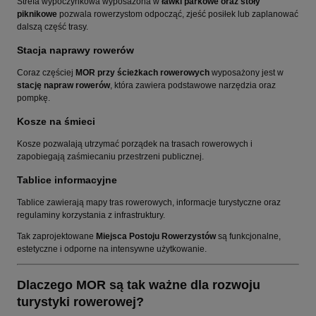
Strefa wypoczynkowa wyposażona w
ławki parkowe oraz stoły
piknikowe
pozwala rowerzystom odpocząć, zjeść posiłek lub zaplanować
dalszą część trasy.
Stacja naprawy rowerów
Coraz częściej
MOR przy ścieżkach rowerowych
wyposażony jest w
stację napraw rowerów
, która zawiera podstawowe narzędzia oraz
pompkę.
Kosze na śmieci
Kosze pozwalają utrzymać porządek na trasach rowerowych i
zapobiegają zaśmiecaniu przestrzeni publicznej.
Tablice informacyjne
Tablice zawierają mapy tras rowerowych, informacje turystyczne oraz
regulaminy korzystania z infrastruktury.
Tak zaprojektowane
Miejsca Postoju Rowerzystów
są funkcjonalne,
estetyczne i odporne na intensywne użytkowanie.
Dlaczego MOR są tak ważne dla rozwoju
turystyki rowerowej?