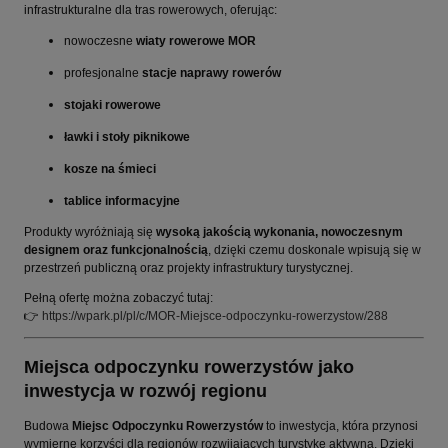
infrastrukturalne dla tras rowerowych, oferując:
nowoczesne
wiaty rowerowe MOR
profesjonalne
stacje naprawy rowerów
stojaki rowerowe
ławki i stoły piknikowe
kosze na śmieci
tablice informacyjne
Produkty wyróżniają się
wysoką jakością wykonania, nowoczesnym
designem oraz funkcjonalnością
, dzięki czemu doskonale wpisują się w
przestrzeń publiczną oraz projekty infrastruktury turystycznej.
Pełną ofertę można zobaczyć tutaj:
👉
https://wpark.pl/pl/c/MOR-Miejsce-odpoczynku-rowerzystow/288
Miejsca odpoczynku rowerzystów jako
inwestycja w rozwój regionu
Budowa
Miejsc Odpoczynku Rowerzystów
to inwestycja, która przynosi
wymierne korzyści dla regionów rozwijających turystykę aktywną. Dzięki