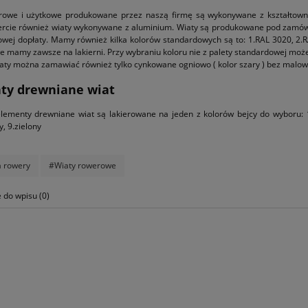
rowe i użytkowe produkowane przez naszą firmę są wykonywane z kształtow
cie również wiaty wykonywane z aluminium. Wiaty są produkowane pod zamówie
wej dopłaty. Mamy również kilka kolorów standardowych są to: 1.RAL 3020, 2.R
 mamy zawsze na lakierni. Przy wybraniu koloru nie z palety standardowej może 
aty można zamawiać również tylko cynkowane ogniowo ( kolor szary ) bez malow
ty drewniane wiat
lementy drewniane wiat są lakierowane na jeden z kolorów bejcy do wyboru: 1.p
, 9.zielony
a rowery
#Wiaty rowerowe
do wpisu (0)