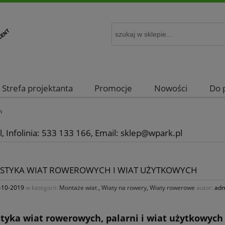
Strefa projektanta
Promocje
Nowości
Do 
h
, Infolinia: 533 133 166, Email: sklep@wpark.pl
STYKA WIAT ROWEROWYCH I WIAT UŻYTKOWYCH
-10-2019
w kategorii:
Montaże wiat
,
Wiaty na rowery
,
Wiaty rowerowe
autor:
adm
styka wiat rowerowych, palarni i wiat użytkowych