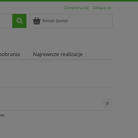
Zarejestruj się
Zaloguj się
Koszyk:
(pusty)
pobrania
Najnowsze realizacje
0
in