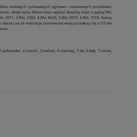
ników stalowych cynkowanych ogniowo i malowanych proszkowo.
nie, dzięki temu Klient może wybrać dowolny kolor z palety RAL
AL 2011, 3.RAL 1003, 4.RAL 6029, 5.RAL 5010, 6.RAL 7016. Kolory
okazać się że realizacja zamówionej wiaty przedłuży się o 2/3 dni
ania.
alisander, 2.orzech, 3.mahoń, 4.cedrowy, 5.tik, 6.dąb, 7.sosna,