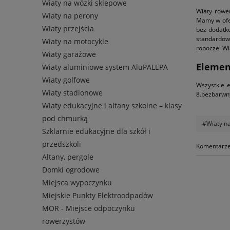
Wiaty na wózki sklepowe
Wiaty rowe
Wiaty na perony
Mamy w ofer
Wiaty przejścia
bez dodatko
standardowe
Wiaty na motocykle
robocze. Wi
Wiaty garażowe
Elemen
Wiaty aluminiowe system AluPALEPA
Wiaty golfowe
Wszystkie e
Wiaty stadionowe
8.bezbarwny
Wiaty edukacyjne i altany szkolne – klasy
pod chmurką
#Wiaty n
Szklarnie edukacyjne dla szkół i
przedszkoli
Komentarze 
Altany, pergole
Domki ogrodowe
Miejsca wypoczynku
Miejskie Punkty Elektroodpadów
MOR - Miejsce odpoczynku
rowerzystów