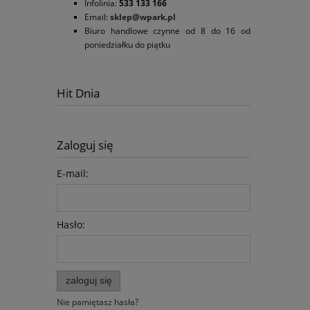
Infolinia:
533 133 166
Email:
sklep@wpark.pl
Biuro handlowe czynne od 8 do 16 od
poniedziałku do piątku
Hit Dnia
Zaloguj się
E-mail:
Hasło:
zaloguj się
Nie pamiętasz hasła?