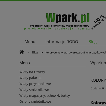
Menu
Informacje RODO
Blog
Kontakt
»
»
Blog
Kolorystyka wiat rowerowych i wiat użytkowyc
Menu
Wpark.pl
Wiaty na rowery
Wiaty palarnie
KOLORY
Wiaty przystankowe
Dodano:
04
Wiaty śmietnikowe
Wiaty magazyny, schowki, boksy
Osłony śmietnikowe
Kolory