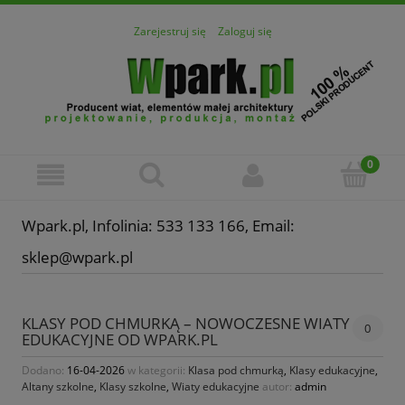
Zarejestruj się
Zaloguj się
Wpark.pl, Infolinia: 533 133 166, Email:
sklep@wpark.pl
KLASY POD CHMURKĄ – NOWOCZESNE WIATY
0
EDUKACYJNE OD WPARK.PL
Dodano:
16-04-2026
w kategorii:
Klasa pod chmurką
,
Klasy edukacyjne
,
Altany szkolne
,
Klasy szkolne
,
Wiaty edukacyjne
autor:
admin