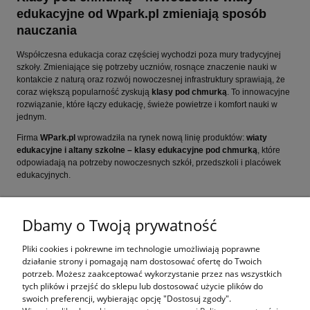
edukacyjne od Wpark.pl zmieniają sposób
nauczania
Współczesna edukacja coraz częściej wychodzi poza mury tradycyjnej
szkoły. Zmieniające się potrzeby uczniów, rosnące znaczenie nauki w
kontakcie z naturą oraz rozwój nowoczesnej infrastruktury sprawiają, że
coraz większą popularność zyskują
klasy pod chmurką
. To innowacyjne
rozwiązanie, które łączy edukację, świeże powietrze i komfort nauki w
jednym.
Firma
WPark.pl
wprowadziła na rynek nową linię produktów:
wiaty
edukacyjne i altany szkolne – klasy edukacyjne pod chmurką
, które
odpowiadają na potrzeby nowoczesnych szkół, przedszkoli i placówek
edukacyjnych.
czytaj całość »
Dbamy o Twoją prywatność
Pliki cookies i pokrewne im technologie umożliwiają poprawne
Jak kupować
działanie strony i pomagają nam dostosować ofertę do Twoich
potrzeb. Możesz zaakceptować wykorzystanie przez nas wszystkich
tych plików i przejść do sklepu lub dostosować użycie plików do
Pomoc
swoich preferencji, wybierając opcję "Dostosuj zgody".