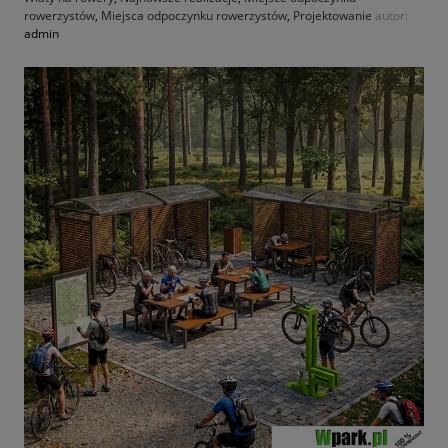
rowerzystów
,
Miejsca odpoczynku rowerzystów
,
Projektowanie
autor:
admin