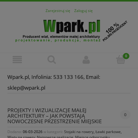
Zarejestruj się
Zaloguj się
Wpark.pl, Infolinia: 533 133 166, Email:
sklep@wpark.pl
PROJEKTY I WIZUALIZACJE MAŁEJ
0
ARCHITEKTURY – JAK POWSTAJĄ
NOWOCZESNE PRZESTRZENIE MIEJSKIE
Dodano:
06-03-2026
w kategorii:
Stojaki na rowery
,
Ławki parkowe
,
Wiaty na rowery
,
Najnowsze realizacje
,
Miejsce odpoczynku