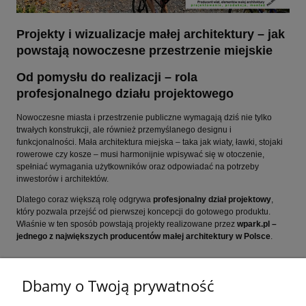
Projekty i wizualizacje małej architektury – jak
powstają nowoczesne przestrzenie miejskie
Od pomysłu do realizacji – rola
profesjonalnego działu projektowego
Nowoczesne miasta i przestrzenie publiczne wymagają dziś nie tylko
trwałych konstrukcji, ale również przemyślanego designu i
funkcjonalności. Mała architektura miejska – taka jak wiaty, ławki, stojaki
rowerowe czy kosze – musi harmonijnie wpisywać się w otoczenie,
spełniać wymagania użytkowników oraz odpowiadać na potrzeby
inwestorów i architektów.
Dlatego coraz większą rolę odgrywa
profesjonalny dział projektowy
,
który pozwala przejść od pierwszej koncepcji do gotowego produktu.
Właśnie w ten sposób powstają projekty realizowane przez
wpark.pl –
jednego z największych producentów małej architektury w Polsce
.
czytaj całość »
Dbamy o Twoją prywatność