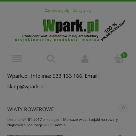
Zarejestruj się
Zaloguj się
Wpark.pl, Infolinia: 533 133 166, Email:
sklep@wpark.pl
0
WIATY ROWEROWE
Dodano:
04-01-2017
w kategorii:
Montaże wiat
,
Stojaki na rowery
,
Najnowsze realizacje
autor:
admin