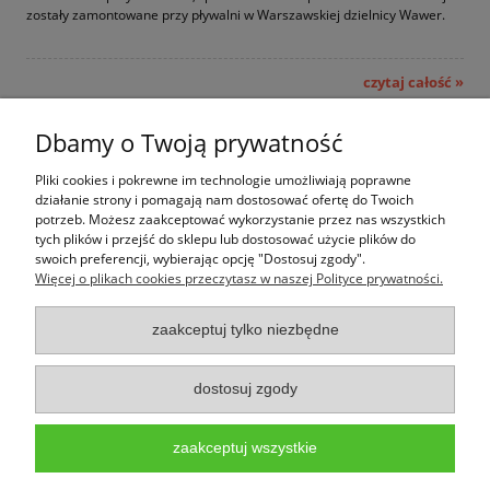
zostały zamontowane przy pływalni w Warszawskiej dzielnicy Wawer.
czytaj całość »
«
1
2
»
Dbamy o Twoją prywatność
Pliki cookies i pokrewne im technologie umożliwiają poprawne
Jak kupować
działanie strony i pomagają nam dostosować ofertę do Twoich
potrzeb. Możesz zaakceptować wykorzystanie przez nas wszystkich
tych plików i przejść do sklepu lub dostosować użycie plików do
Pomoc
swoich preferencji, wybierając opcję "Dostosuj zgody".
Więcej o plikach cookies przeczytasz w naszej Polityce prywatności.
Moje konto
zaakceptuj tylko niezbędne
Informacje
dostosuj zgody
Wpark.pl to marka należąca do firmy PALEPA design,
infolinia: 533-133-
353,
www.wpark.pl,
e-mail:sklep@wpark.pl
Użytkowanie sklepu oznacza zgodę na wykorzystywanie plików cookies. Szczegółowe
zaakceptuj wszystkie
informacje w
Polityce prywatności - pliki cookies