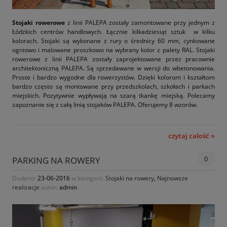
Stojaki rowerowe
z linii PALEPA zostały zamontowane przy jednym z
Łódzkich centrów handlowych. Łącznie kilkadziesiąt sztuk w kilku
kolorach. Stojaki są wykonane z rury o średnicy 60 mm, cynkowane
ogniowo i malowane proszkowo na wybrany kolor z palety RAL. Stojaki
rowerowe z linii PALEPA zostały zaprojektowane przez pracownie
architektoniczną PALEPA. Są sprzedawane w wersji do wbetonowania.
Proste i bardzo wygodne dla rowerzystów. Dzięki kolorom i kształtom
bardzo często są montowane przy przedszkolach, szkołach i parkach
miejskich. Pozytywnie wypływają na szarą tkankę miejską. Polecamy
zapoznanie się z całą linią stojaków PALEPA. Oferujemy 8 wzorów.
czytaj całość »
0
PARKING NA ROWERY
Dodano:
23-06-2016
w kategorii:
Stojaki na rowery
,
Najnowsze
realizacje
autor:
admin