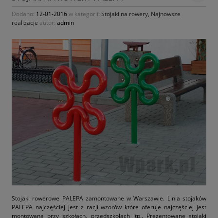
Dodano:
12-01-2016
w kategorii:
Stojaki na rowery
,
Najnowsze
realizacje
autor:
admin
Stojaki rowerowe PALEPA zamontowane w Warszawie. Linia stojaków
PALEPA najczęściej jest z racji wzorów które oferuje najczęściej jest
montowana przy szkołach, przedszkolach itp.. Prezentowane stojaki